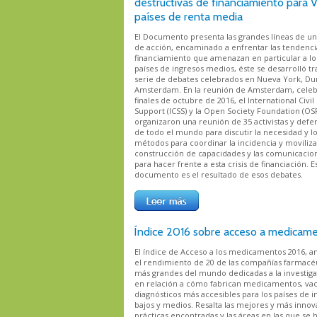
destructivas de financiamiento para 
países de renta media
El Documento presenta las grandes líneas de un
de acción, encaminado a enfrentar las tendenci
financiamiento que amenazan en particular a lo
países de ingresos medios, éste se desarrolló tr
serie de debates celebrados en Nueva York, Du
Amsterdam. En la reunión de Amsterdam, celeb
finales de octubre de 2016, el International Civil
Support (ICSS) y la Open Society Foundation (OS
organizaron una reunión de 35 activistas y defe
de todo el mundo para discutir la necesidad y l
métodos para coordinar la incidencia y moviliza
construcción de capacidades y las comunicacio
para hacer frente a esta crisis de financiación. E
documento es el resultado de esos debates.
Índice 2016 sobre acceso a medicam
El índice de Acceso a los medicamentos 2016, an
el rendimiento de 20 de las compañías farmacé
más grandes del mundo dedicadas a la investig
en relación a cómo fabrican medicamentos, va
diagnósticos más accesibles para los países de i
bajos y medios. Resalta las mejores y más inno
prácticas encontradas y las áreas en las que se 