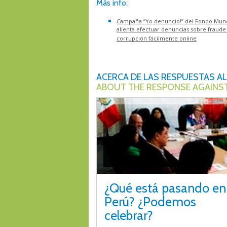
Más info:
Campaña “Yo denuncio!” del Fondo Mund
alienta efectuar denuncias sobre fraude
corrupción fácilmente online
ACERCA DE LAS RESPUESTAS AL 
ABOUT THE RESPONSE AGAINST 
¿Qué está pasando en 
Perú? ¿Podemos
celebrar?