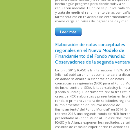
hecho algún progreso pero donde todavía se
requieren medidas. El índice se publica cada do
y trata de medir el rendimiento de las compañí
farmacéuticas en relación a las enfermedades 
mayor carga en países de ingresos bajos y medi
Elaboración de notas conceptuales
regionales en el Nuevo Modelo de
Financiamiento del Fondo Mundial:
Observaciones de la segunda ventan
En junio 2015, ICASO y la International HIV/AIDS 
(Alianza) publicaron un documento para la disc
en donde se analizó la elaboración de notas
conceptuales regionales (NCR) para el Fondo Mu
de lucha contra el SIDA, la tuberculosis y la mala
(Fondo Mundial). El documento revisó tres estu
casos de NCR elaboradas y presentadas en la p
ronda, o primera ventana de solicitudes regiona
la implementación del “nuevo modelo de
financiamiento’ del Fondo Mundial” en 2014. En
febrero 2016, una segunda ronda de NCR fuero
presentadas al Fondo Mundial. En este documen
ICASO y la Alianza exponen los resultados de sei
estudios de casos de experiencias relacionadas