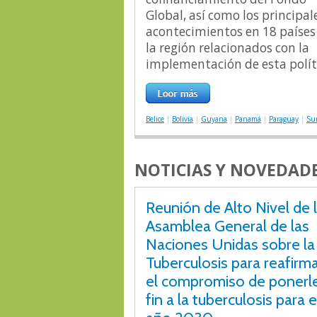
Global, así como los principal
acontecimientos en 18 países
la región relacionados con la
implementación de esta polít
Belice
|
Bolivia
|
Guyana
|
Panamá
|
Paraguay
|
Su
NOTICIAS Y NOVEDADE
Reunión de Alto Nivel de 
Asamblea General de las
Naciones Unidas sobre la
Tuberculosis para reafirm
el compromiso de ponerl
fin a la tuberculosis para e